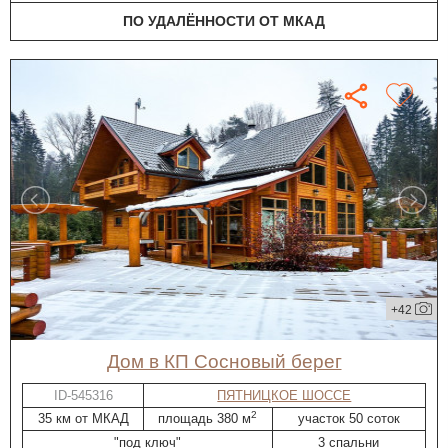
ПО УДАЛЁННОСТИ ОТ МКАД
+42
дом в КП Сосновый берег
ID-545316
ПЯТНИЦКОЕ ШОССЕ
2
35 км от МКАД
площадь 380 м
участок 50 соток
"под ключ"
3 спальни