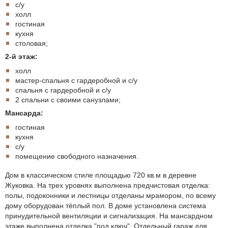
с/у
холл
гостиная
кухня
столовая;
2-й этаж:
холл
мастер-спальня с гардеробной и с/у
спальня с гардеробной и с/у
2 спальни с своими санузлами;
Мансарда:
гостиная
кухня
с/у
помещение свободного назначения.
Дом в классическом стиле площадью 720 кв.м в деревне
Жуковка. На трех уровнях выполнена предчистовая отделка:
полы, подоконники и лестницы отделаны мрамором, по всему
дому оборудован тёплый пол. В доме установлена система
принудительной вентиляции и сигнализация. На мансардном
этаже выполнена отделка "под ключ". Отдельный гараж для