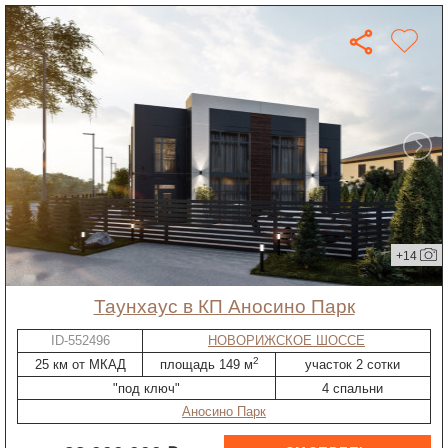
+14
таунхаус в КП Аносино Парк
ID-552496
НОВОРИЖСКОЕ ШОССЕ
2
25 км от МКАД
площадь 149 м
участок 2 сотки
"под ключ"
4 спальни
Аносино Парк