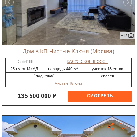
+12
дом в КП Чистые Ключи (Москва)
ID-554188
КАЛУЖСКОЕ ШОССЕ
2
25 км от МКАД
площадь 440 м
участок 13 соток
"под ключ"
спален
Чистые Ключи
135 500 000 ₽