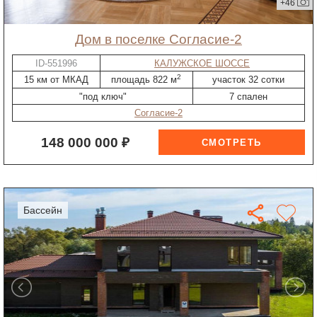
+46
дом в поселке Согласие-2
ID-551996
КАЛУЖСКОЕ ШОССЕ
2
15 км от МКАД
площадь 822 м
участок 32 сотки
"под ключ"
7 спален
Согласие-2
148 000 000 ₽
бассейн