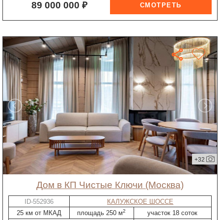
89 000 000 ₽
+32
дом в КП Чистые Ключи (Москва)
ID-552936
КАЛУЖСКОЕ ШОССЕ
2
25 км от МКАД
площадь 250 м
участок 18 соток