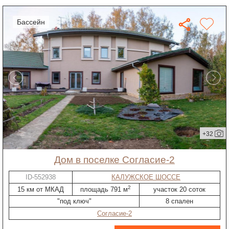
бассейн
+32
дом в поселке Согласие-2
ID-552938
КАЛУЖСКОЕ ШОССЕ
2
15 км от МКАД
площадь 791 м
участок 20 соток
"под ключ"
8 спален
Согласие-2