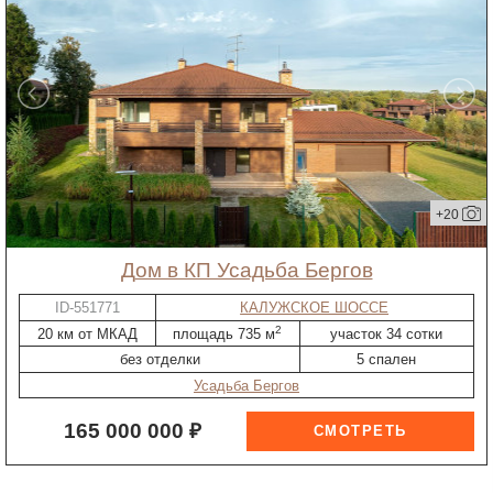
+20
дом в КП Усадьба Бергов
ID-551771
КАЛУЖСКОЕ ШОССЕ
2
20 км от МКАД
площадь 735 м
участок 34 сотки
без отделки
5 спален
Усадьба Бергов
165 000 000 ₽