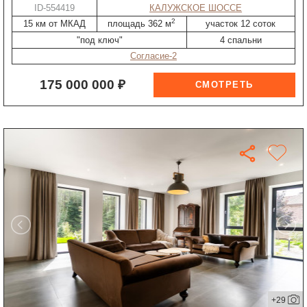
ID-554419
КАЛУЖСКОЕ ШОССЕ
2
15 км от МКАД
площадь 362 м
участок 12 соток
"под ключ"
4 спальни
Согласие-2
175 000 000 ₽
+29