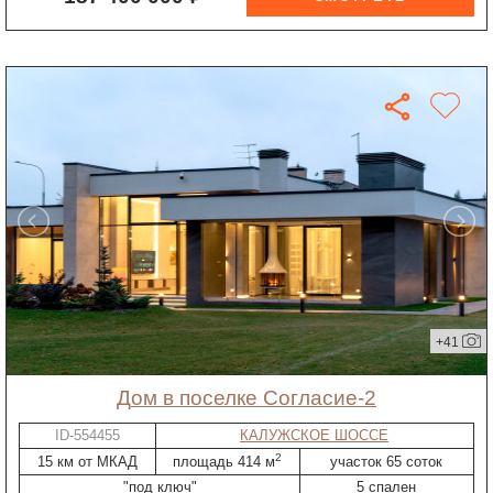
+41
дом в поселке Согласие-2
ID-554455
КАЛУЖСКОЕ ШОССЕ
2
15 км от МКАД
площадь 414 м
участок 65 соток
"под ключ"
5 спален