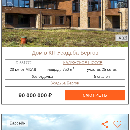
+6
дом в КП Усадьба Бергов
ID-551772
КАЛУЖСКОЕ ШОССЕ
2
20 км от МКАД
площадь 750 м
участок 25 соток
без отделки
5 спален
Усадьба Бергов
90 000 000 ₽
бассейн