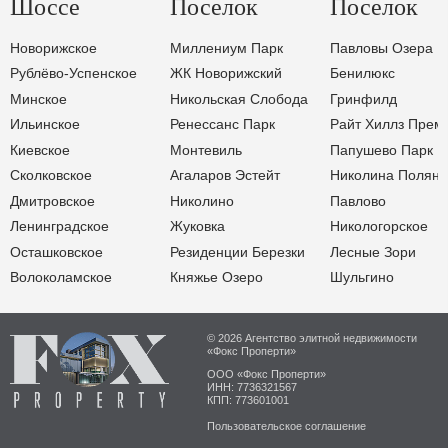
Шоссе
Поселок
Поселок
Новорижское
Миллениум Парк
Павловы Озера
Рублёво-Успенское
ЖК Новорижский
Бенилюкс
Минское
Никольская Слобода
Гринфилд
Ильинское
Ренессанс Парк
Райт Хиллз Прем
Киевское
Монтевиль
Папушево Парк
Сколковское
Агаларов Эстейт
Николина Поляна
Дмитровское
Николино
Павлово
Ленинградское
Жуковка
Никологорское
Осташковское
Резиденции Березки
Лесные Зори
Волоколамское
Княжье Озеро
Шульгино
© 2026 Агентство элитной недвижимости
«Фокс Проперти»
ООО «Фокс Проперти»
ИНН: 7736321567
КПП: 773601001
Пользовательское соглашение