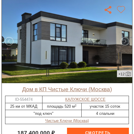
+12
дом в КП Чистые Ключи (Москва)
ID-554474
КАЛУЖСКОЕ ШОССЕ
2
25 км от МКАД
площадь 520 м
участок 15 соток
"под ключ"
4 спальни
Чистые Ключи (Москва)
187 400 000 ₽