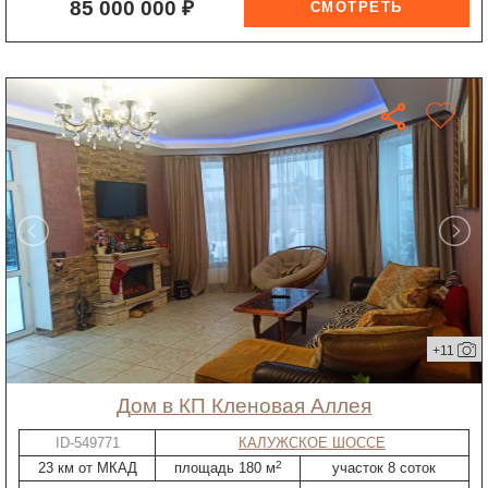
85 000 000 ₽
+11
дом в КП Кленовая Аллея
ID-549771
КАЛУЖСКОЕ ШОССЕ
2
23 км от МКАД
площадь 180 м
участок 8 соток