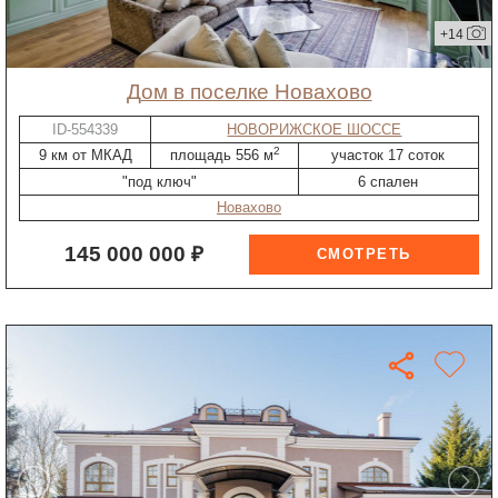
+14
дом в поселке Новахово
ID-554339
НОВОРИЖСКОЕ ШОССЕ
2
9 км от МКАД
площадь 556 м
участок 17 соток
"под ключ"
6 спален
Новахово
145 000 000 ₽