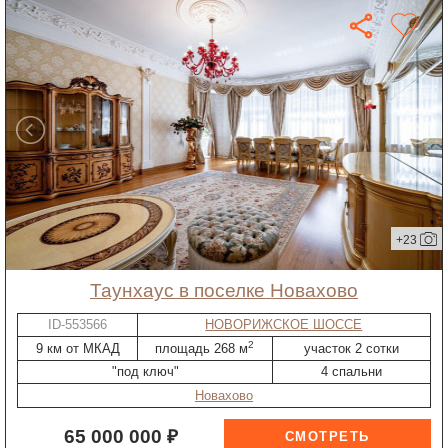
+23
таунхаус в поселке Новахово
ID-553566
НОВОРИЖСКОЕ ШОССЕ
2
9 км от МКАД
площадь 268 м
участок 2 сотки
"под ключ"
4 спальни
Новахово
65 000 000 ₽