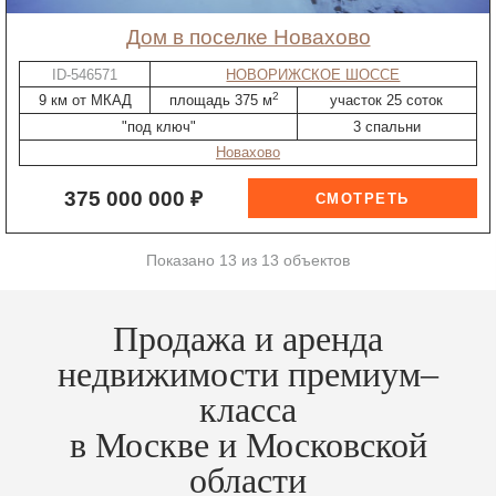
дом в поселке Новахово
ID-546571
НОВОРИЖСКОЕ ШОССЕ
2
9 км от МКАД
площадь 375 м
участок 25 соток
"под ключ"
3 спальни
Новахово
375 000 000 ₽
Показано 13 из 13 объектов
Продажа и аренда
недвижимости премиум–
класса
в Москве и Московской
области