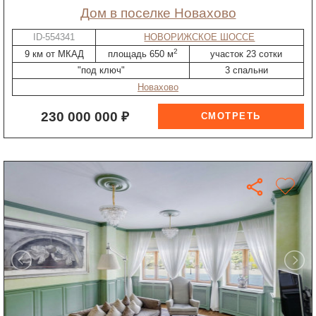
дом в поселке Новахово
ID-554341
НОВОРИЖСКОЕ ШОССЕ
2
9 км от МКАД
площадь 650 м
участок 23 сотки
"под ключ"
3 спальни
Новахово
230 000 000 ₽