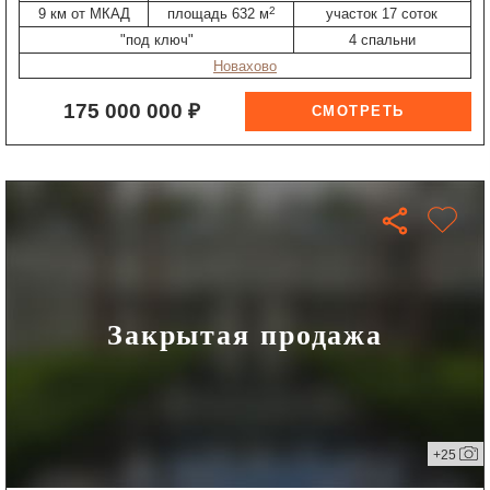
2
9 км от МКАД
площадь 632 м
участок 17 соток
"под ключ"
4 спальни
Новахово
175 000 000 ₽
Закрытая продажа
+25