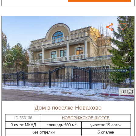
+17
дом в поселке Новахово
ID-553136
НОВОРИЖСКОЕ ШОССЕ
2
9 км от МКАД
площадь 600 м
участок 19 соток
без отделки
5 спален