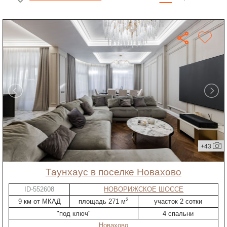
+43
таунхаус в поселке Новахово
ID-552608
НОВОРИЖСКОЕ ШОССЕ
2
9 км от МКАД
площадь 271 м
участок 2 сотки
"под ключ"
4 спальни
Новахово