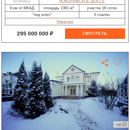
ID-551612
НОВОРИЖСКОЕ ШОССЕ
2
9 км от МКАД
площадь 1381 м
участок 18 соток
"под ключ"
5 спален
Новахово
295 000 000 ₽
+18