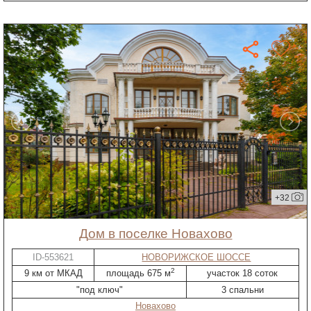
+32
дом в поселке Новахово
ID-553621
НОВОРИЖСКОЕ ШОССЕ
2
9 км от МКАД
площадь 675 м
участок 18 соток
"под ключ"
3 спальни
Новахово