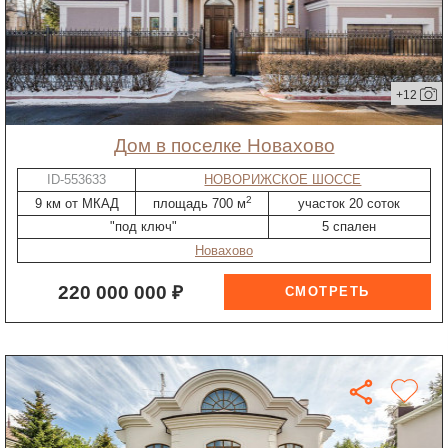
+12
дом в поселке Новахово
ID-553633
НОВОРИЖСКОЕ ШОССЕ
2
9 км от МКАД
площадь 700 м
участок 20 соток
"под ключ"
5 спален
Новахово
220 000 000 ₽