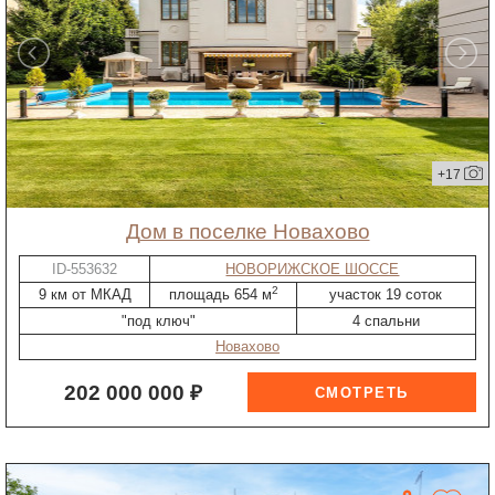
+17
дом в поселке Новахово
ID-553632
НОВОРИЖСКОЕ ШОССЕ
2
9 км от МКАД
площадь 654 м
участок 19 соток
"под ключ"
4 спальни
Новахово
202 000 000 ₽