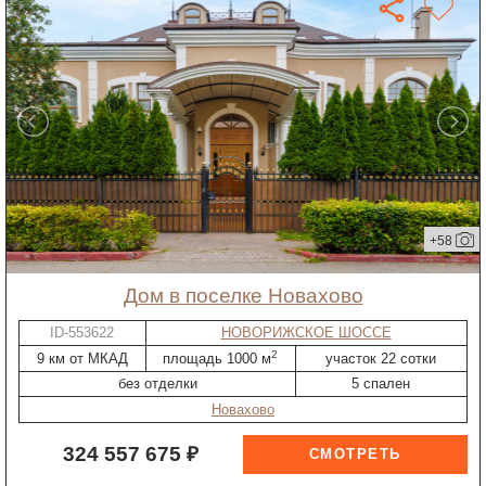
+58
дом в поселке Новахово
ID-553622
НОВОРИЖСКОЕ ШОССЕ
2
9 км от МКАД
площадь 1000 м
участок 22 сотки
без отделки
5 спален
Новахово
324 557 675 ₽