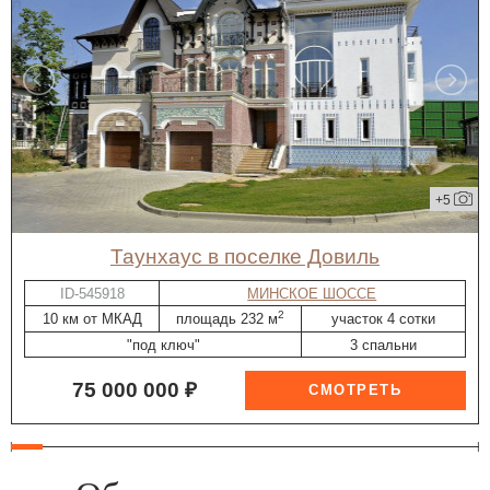
+5
таунхаус в поселке Довиль
ID-545918
МИНСКОЕ ШОССЕ
2
10 км от МКАД
площадь 232 м
участок 4 сотки
"под ключ"
3 спальни
75 000 000 ₽