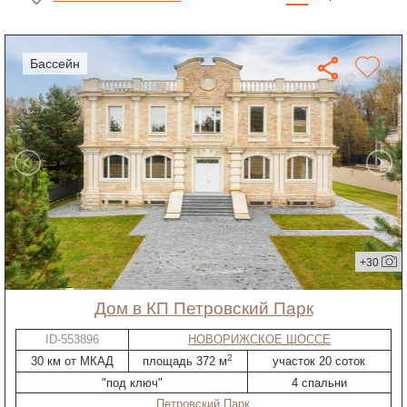
бассейн
+30
дом в КП Петровский Парк
ID-553896
НОВОРИЖСКОЕ ШОССЕ
2
30 км от МКАД
площадь 372 м
участок 20 соток
"под ключ"
4 спальни
Петровский Парк