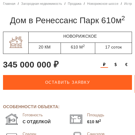
Главная
Загородная недвижимость
Продажа
Новорижское шоссе
Истри
2
дом в Ренессанс Парк 610м
НОВОРИЖСКОЕ
2
20 КМ
610 М
17 соток
345 000 000 ₽
₽
$
€
ОСТАВИТЬ ЗАЯВКУ
ОСОБЕННОСТИ ОБЪЕКТА:
Готовность
Площадь
2
С ОТДЕЛКОЙ
610 М
Спален
Санузлов