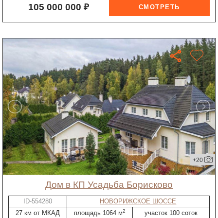
105 000 000 ₽
+20
дом в КП Усадьба Борисково
ID-554280
НОВОРИЖСКОЕ ШОССЕ
2
27 км от МКАД
площадь 1064 м
участок 100 соток