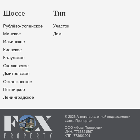
Шоссе
Тип
Рублёво-Успенское
Участок
Минское
Дом
Ильинское
Киевское
Калужское
Сколковское
Дмитровское
Осташковское
Пятницкое
Ленинградское
© 2026 Агентство элитной недвижимости
«Фокс Проперти»
ООО «Фокс Проперти»
ИНН: 7736321567
КПП: 773601001