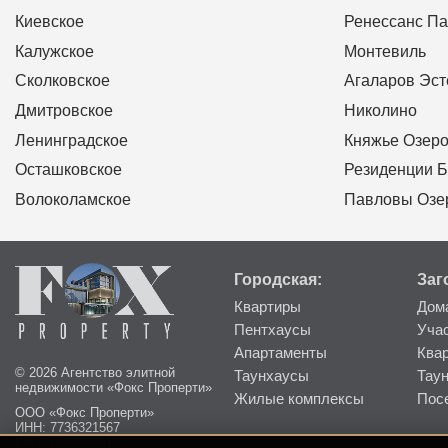
Киевское
Ренессанс Па
Калужское
Монтевиль
Сколковское
Агаларов Эст
Дмитровское
Николино
Ленинградское
Княжье Озер
Осташковское
Резиденции Б
Волоколамское
Павловы Озе
Городская:
Заг
Квартиры
Дом
Пентхаусы
Уча
Апартаменты
Ква
© 2026 Агентство элитной
Таунхаусы
Тау
недвижимости «Фокс Проперти»
Жилые комплексы
Пос
ООО «Фокс Проперти»
ИНН: 7736321567
КПП: 773601001