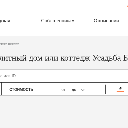
дская
Собственникам
О компании
ское шоссе
литный дом или коттедж Усадьба 
₽
от
—
до
СТОИМОСТЬ