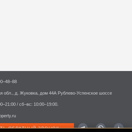
90–48–88
я обл., д. Жуковка, дом 44А Рублево-Успенское шоссе
00–21:00 / сб–вс: 10:00–19:00.
perty.ru
АТЬ ОБРАТНЫЙ ЗВОНОК