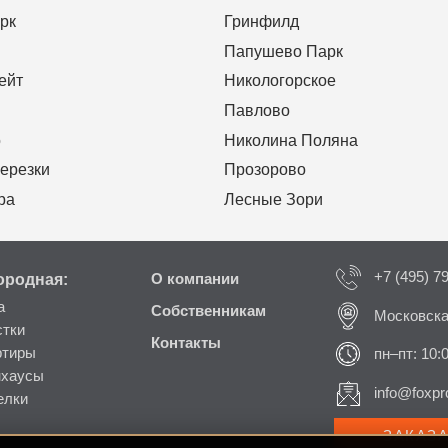
рк
Гринфилд
Папушево Парк
ейт
Никологорское
Павлово
о
Николина Поляна
ерезки
Прозорово
ра
Лесные Зори
+7 (495) 7
ородная:
О компании
а
Собственникам
Московска
стки
Контакты
ртиры
пн–пт: 10:
нхаусы
info@foxpro
елки
ЗАКАЗ