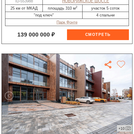
ID-553988
НОВОРИЖСКОЕ ШОССЕ
2
25 км от МКАД
площадь 310 м
участок 5 соток
"под ключ"
4 спальни
Парк Фонте
139 000 000 ₽
+10