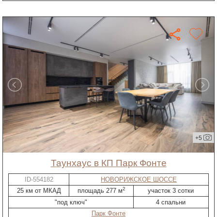
+5
таунхаус в КП Парк Фонте
ID-554182
НОВОРИЖСКОЕ ШОССЕ
2
25 км от МКАД
площадь 277 м
участок 3 сотки
"под ключ"
4 спальни
Парк Фонте