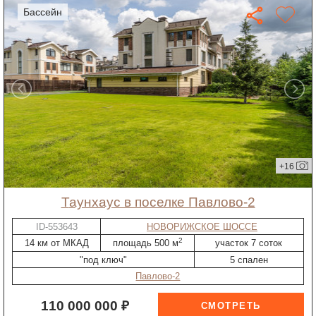
бассейн
+16
таунхаус в поселке Павлово-2
ID-553643
НОВОРИЖСКОЕ ШОССЕ
2
14 км от МКАД
площадь 500 м
участок 7 соток
"под ключ"
5 спален
Павлово-2
110 000 000 ₽