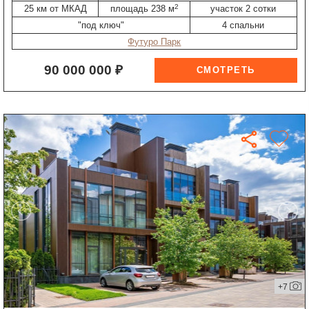
2
25 км от МКАД
площадь 238 м
участок 2 сотки
"под ключ"
4 спальни
Футуро Парк
90 000 000 ₽
+7