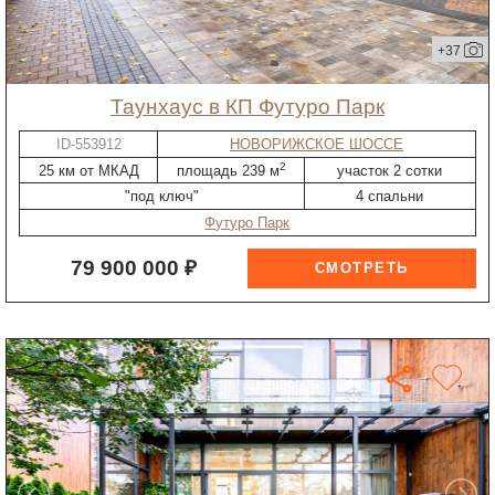
+37
таунхаус в КП Футуро Парк
ID-553912
НОВОРИЖСКОЕ ШОССЕ
2
25 км от МКАД
площадь 239 м
участок 2 сотки
"под ключ"
4 спальни
Футуро Парк
79 900 000 ₽