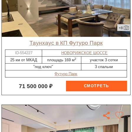
+8
таунхаус в КП Футуро Парк
ID-554227
НОВОРИЖСКОЕ ШОССЕ
2
25 км от МКАД
площадь 169 м
участок 3 сотки
"под ключ"
3 спальни
Футуро Парк
71 500 000 ₽