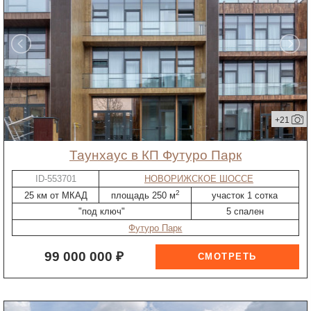
+21
таунхаус в КП Футуро Парк
ID-553701
НОВОРИЖСКОЕ ШОССЕ
2
25 км от МКАД
площадь 250 м
участок 1 сотка
"под ключ"
5 спален
Футуро Парк
99 000 000 ₽