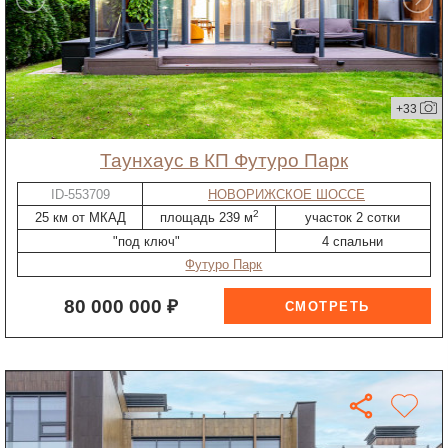
+33
таунхаус в КП Футуро Парк
ID-553709
НОВОРИЖСКОЕ ШОССЕ
2
25 км от МКАД
площадь 239 м
участок 2 сотки
"под ключ"
4 спальни
Футуро Парк
80 000 000 ₽