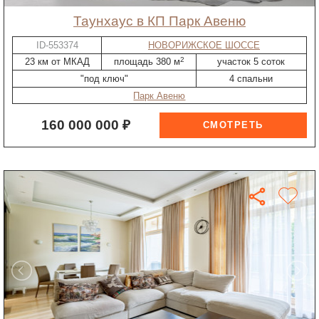
таунхаус в КП Парк Авеню
ID-553374
НОВОРИЖСКОЕ ШОССЕ
2
23 км от МКАД
площадь 380 м
участок 5 соток
"под ключ"
4 спальни
Парк Авеню
160 000 000 ₽