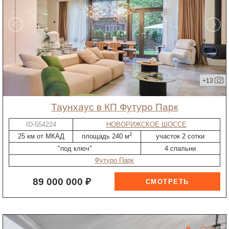
+13
таунхаус в КП Футуро Парк
ID-554224
НОВОРИЖСКОЕ ШОССЕ
2
25 км от МКАД
площадь 240 м
участок 2 сотки
"под ключ"
4 спальни
Футуро Парк
89 000 000 ₽