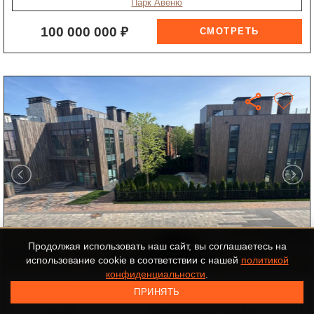
Парк Авеню
100 000 000 ₽
Продолжая использовать наш сайт, вы соглашаетесь на
+11
использование cookie в соответствии с нашей
политикой
конфиденциальности
.
таунхаус в КП Футуро Парк
ПРИНЯТЬ
ID-552498
НОВОРИЖСКОЕ ШОССЕ