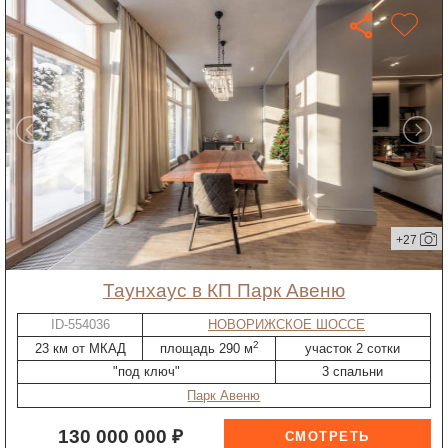
+27
таунхаус в КП Парк Авеню
ID-554036
НОВОРИЖСКОЕ ШОССЕ
2
23 км от МКАД
площадь 290 м
участок 2 сотки
"под ключ"
3 спальни
Парк Авеню
130 000 000 ₽