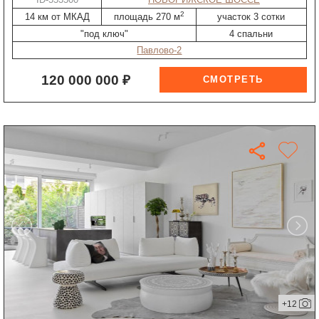
2
14 км от МКАД
площадь 270 м
участок 3 сотки
"под ключ"
4 спальни
Павлово-2
120 000 000 ₽
+12