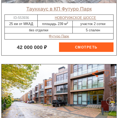
таунхаус в КП Футуро Парк
ID-553936
НОВОРИЖСКОЕ ШОССЕ
2
25 км от МКАД
площадь 239 м
участок 2 сотки
без отделки
5 спален
Футуро Парк
42 000 000 ₽