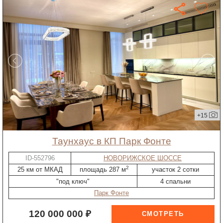
+15
таунхаус в КП Парк Фонте
ID-552796
НОВОРИЖСКОЕ ШОССЕ
2
25 км от МКАД
площадь 287 м
участок 2 сотки
"под ключ"
4 спальни
Парк Фонте
120 000 000 ₽