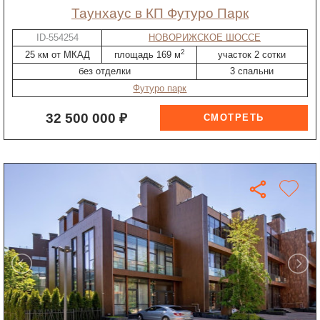
таунхаус в КП Футуро Парк
ID-554254
НОВОРИЖСКОЕ ШОССЕ
2
25 км от МКАД
площадь 169 м
участок 2 сотки
без отделки
3 спальни
Футуро парк
32 500 000 ₽