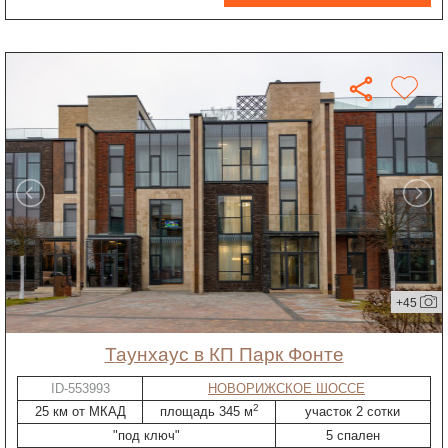
+45
таунхаус в КП Парк Фонте
ID-553993
НОВОРИЖСКОЕ ШОССЕ
2
25 км от МКАД
площадь 345 м
участок 2 сотки
"под ключ"
5 спален