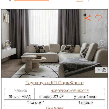
+20
таунхаус в КП Парк Фонте
ID-554408
НОВОРИЖСКОЕ ШОССЕ
2
25 км от МКАД
площадь 278 м
участок 2 сотки
"под ключ"
4 спальни
Парк Фонте