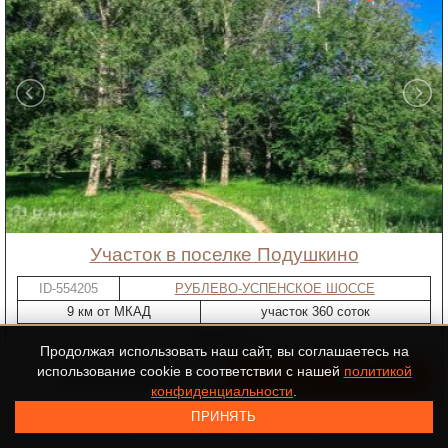
участок в поселке Подушкино
ID-554205
РУБЛЕВО-УСПЕНСКОЕ ШОССЕ
9 км от МКАД
участок 360 соток
Подушкино
Продолжая использовать наш сайт, вы соглашаетесь на
использование cookie в соответствии с нашей
политикой
468 000 000 ₽
конфиденциальности
.
ПРИНЯТЬ
Показано 27 из 212 объектов