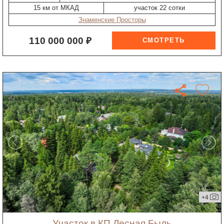
15 км от МКАД
участок 22 сотки
Знаменские Просторы
110 000 000 ₽
+4
участок в КП Лесная Быль