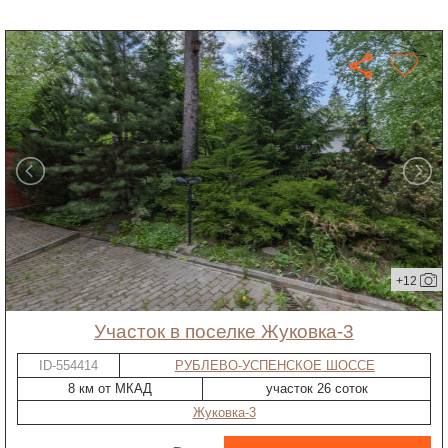
+12
участок в поселке Жуковка-3
ID-554414
РУБЛЕВО-УСПЕНСКОЕ ШОССЕ
8 км от МКАД
участок 26 соток
Жуковка-3