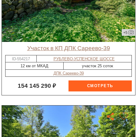
+5
участок в КП ДПК Сареево-39
ID-554217
РУБЛЕВО-УСПЕНСКОЕ ШОССЕ
12 км от МКАД
участок 25 соток
ДПК Сареево-39
154 145 290 ₽