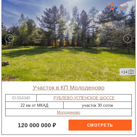
+14
участок в КП Молоденово
ID-554340
РУБЛЕВО-УСПЕНСКОЕ ШОССЕ
22 км от МКАД
участок 30 соток
Молоденово
120 000 000 ₽