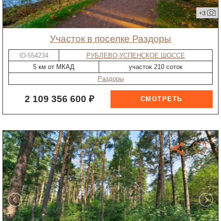
+3
участок в поселке Раздоры
ID-554234
РУБЛЕВО-УСПЕНСКОЕ ШОССЕ
5 км от МКАД
участок 210 соток
Раздоры
2 109 356 600 ₽