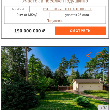
участок в поселке Подушкино
ID-554584
РУБЛЕВО-УСПЕНСКОЕ ШОССЕ
9 км от МКАД
участок 28 соток
Подушкино
190 000 000 ₽
+4