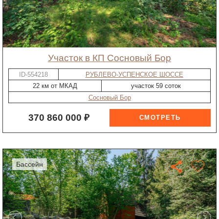
участок в КП Сосновый Бор
ID-554218
РУБЛЕВО-УСПЕНСКОЕ ШОССЕ
22 км от МКАД
участок 59 соток
Сосновый Бор
370 860 000 ₽
бассейн