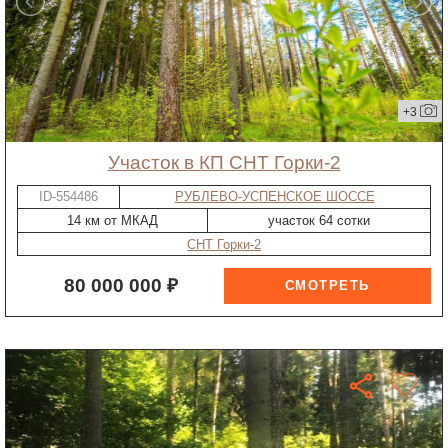
+3
участок в КП СНТ Горки-2
ID-554486
РУБЛЕВО-УСПЕНСКОЕ ШОССЕ
14 км от МКАД
участок 64 сотки
СНТ Горки-2
80 000 000 ₽