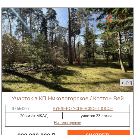
+3
участок в КП Никологорское / Коттон Вей
ID-554327
РУБЛЕВО-УСПЕНСКОЕ ШОССЕ
20 км от МКАД
участок 33 сотки
Никологорское