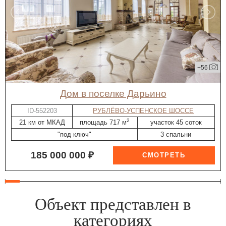
+56
дом в поселке Дарьино
ID-552203
РУБЛЁВО-УСПЕНСКОЕ ШОССЕ
2
21 км от МКАД
площадь 717 м
участок 45 соток
"под ключ"
3 спальни
185 000 000 ₽
Объект представлен в
категориях