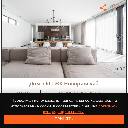
+36
дом в КП ЖК Новорижский
ID-553553
НОВОРИЖСКОЕ ШОССЕ
2
25 км от МКАД
площадь 310 м
участок 12 соток
Продолжая использовать наш сайт, вы соглашаетесь на
использование cookie в соответствии с нашей
политикой
"под ключ"
4 спальни
конфиденциальности
.
ЖК Новорижский
ПРИНЯТЬ
125 000 000 ₽