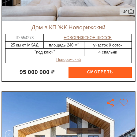
+40
дом в КП ЖК Новорижский
ID-554278
НОВОРИЖСКОЕ ШОССЕ
2
25 км от МКАД
площадь 240 м
участок 9 соток
"под ключ"
4 спальни
Новорижский
95 000 000 ₽