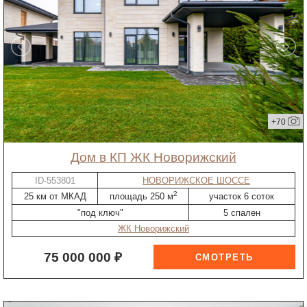
+70
дом в КП ЖК Новорижский
ID-553801
НОВОРИЖСКОЕ ШОССЕ
2
25 км от МКАД
площадь 250 м
участок 6 соток
"под ключ"
5 спален
ЖК Новорижский
75 000 000 ₽