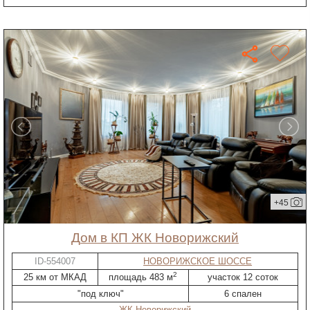
+45
дом в КП ЖК Новорижский
ID-554007
НОВОРИЖСКОЕ ШОССЕ
2
25 км от МКАД
площадь 483 м
участок 12 соток
"под ключ"
6 спален
ЖК Новорижский