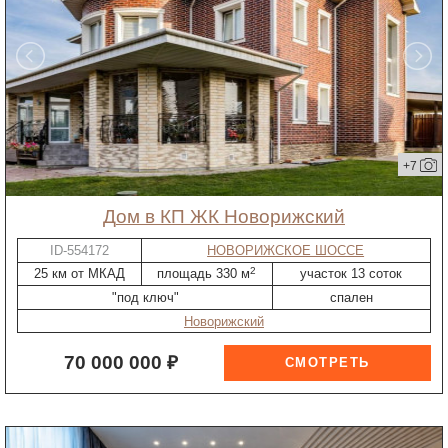
+7
дом в КП ЖК Новорижский
ID-554172
НОВОРИЖСКОЕ ШОССЕ
2
25 км от МКАД
площадь 330 м
участок 13 соток
"под ключ"
спален
Новорижский
70 000 000 ₽