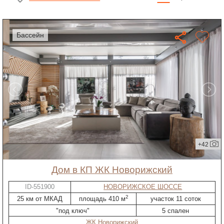
бассейн
+42
дом в КП ЖК Новорижский
ID-551900
НОВОРИЖСКОЕ ШОССЕ
2
25 км от МКАД
площадь 410 м
участок 11 соток
"под ключ"
5 спален
ЖК Новорижский