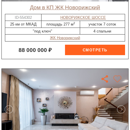
дом в КП ЖК Новорижский
ID-554302
НОВОРИЖСКОЕ ШОССЕ
2
25 км от МКАД
площадь 277 м
участок 7 соток
"под ключ"
4 спальни
ЖК Новорижский
88 000 000 ₽