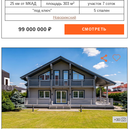
2
25 км от МКАД
площадь 303 м
участок 7 соток
"под ключ"
5 спален
Новорижский
99 000 000 ₽
+30