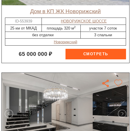
дом в КП ЖК Новорижский
ID-553939
НОВОРИЖСКОЕ ШОССЕ
2
25 км от МКАД
площадь 320 м
участок 7 соток
без отделки
3 спальни
Новорижский
65 000 000 ₽