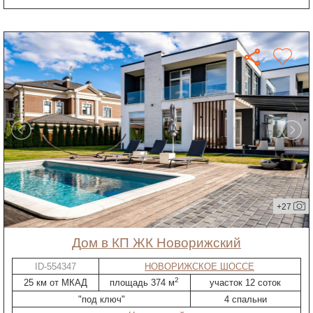
+27
дом в КП ЖК Новорижский
ID-554347
НОВОРИЖСКОЕ ШОССЕ
2
25 км от МКАД
площадь 374 м
участок 12 соток
"под ключ"
4 спальни