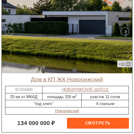
+11
дом в КП ЖК Новорижский
ID-554406
НОВОРИЖСКОЕ ШОССЕ
2
25 км от МКАД
площадь 326 м
участок 11 соток
"под ключ"
4 спальни
Новорижский
134 000 000 ₽