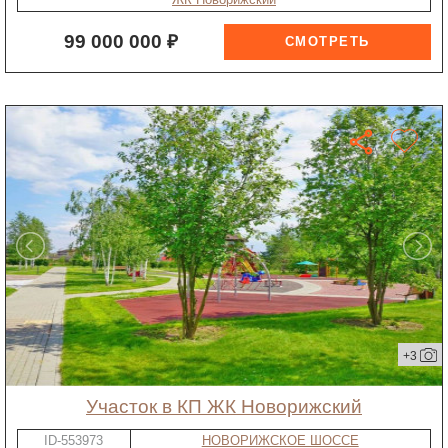
99 000 000 ₽
+3
участок в КП ЖК Новорижский
ID-553973
НОВОРИЖСКОЕ ШОССЕ