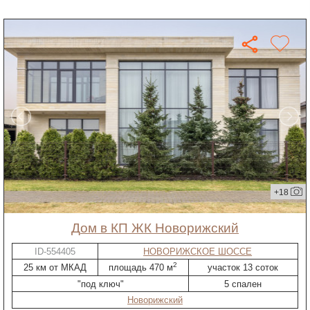
+18
дом в КП ЖК Новорижский
ID-554405
НОВОРИЖСКОЕ ШОССЕ
2
25 км от МКАД
площадь 470 м
участок 13 соток
"под ключ"
5 спален
Новорижский