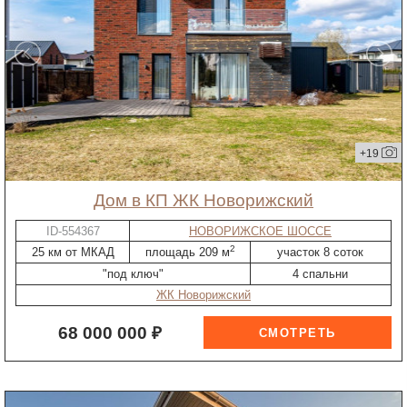
+19
дом в КП ЖК Новорижский
ID-554367
НОВОРИЖСКОЕ ШОССЕ
2
25 км от МКАД
площадь 209 м
участок 8 соток
"под ключ"
4 спальни
ЖК Новорижский
68 000 000 ₽