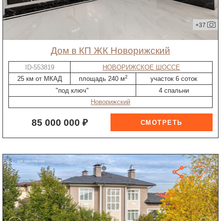
+37
дом в КП ЖК Новорижский
ID-553819
НОВОРИЖСКОЕ ШОССЕ
2
25 км от МКАД
площадь 240 м
участок 6 соток
"под ключ"
4 спальни
Новорижский
85 000 000 ₽