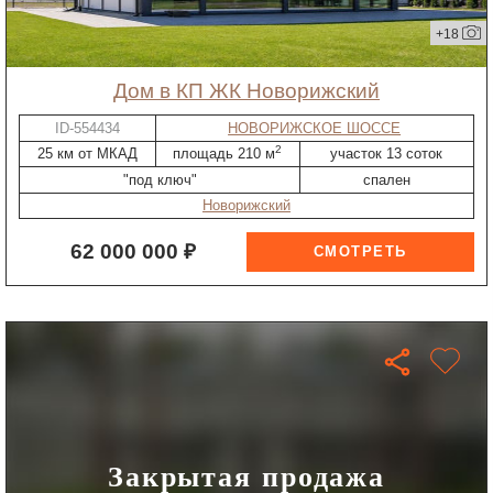
+18
дом в КП ЖК Новорижский
ID-554434
НОВОРИЖСКОЕ ШОССЕ
2
25 км от МКАД
площадь 210 м
участок 13 соток
"под ключ"
спален
Новорижский
62 000 000 ₽
Закрытая продажа