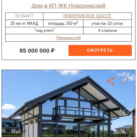
дом в КП ЖК Новорижский
ID-554477
НОВОРИЖСКОЕ ШОССЕ
2
25 км от МКАД
площадь 250 м
участок 10 соток
"под ключ"
4 спальни
Новорижский
85 000 000 ₽