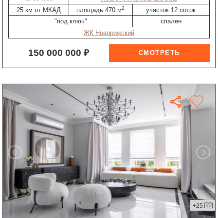
2
25 км от МКАД
площадь 470 м
участок 12 соток
"под ключ"
спален
ЖК Новорижский
150 000 000 ₽
+25