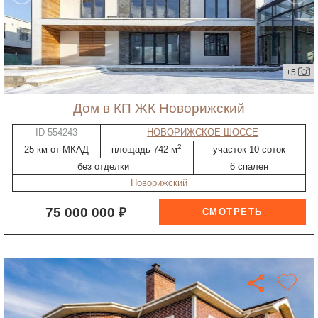
+5
дом в КП ЖК Новорижский
ID-554243
НОВОРИЖСКОЕ ШОССЕ
2
25 км от МКАД
площадь 742 м
участок 10 соток
без отделки
6 спален
Новорижский
75 000 000 ₽