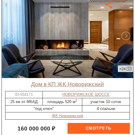
+24
дом в КП ЖК Новорижский
ID-554171
НОВОРИЖСКОЕ ШОССЕ
2
25 км от МКАД
площадь 520 м
участок 10 соток
"под ключ"
4 спальни
ЖК Новорижский
160 000 000 ₽