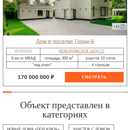
+15
дом в поселке Горки-6
ID-551431
НОВОРИЖСКОЕ ШОССЕ
2
8 км от МКАД
площадь 300 м
участок 10 соток
"под ключ"
4 спальни
170 000 000 ₽
Объект представлен в
категориях
НОВЫЕ ДОМА «ПОД КЛЮЧ»
УЧАСТОК С ДОМОМ