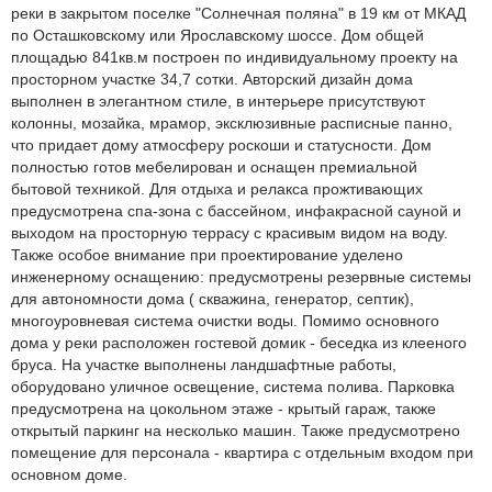
реки в закрытом поселке "Солнечная поляна" в 19 км от МКАД
по Осташковскому или Ярославскому шоссе. Дом общей
площадью 841кв.м построен по индивидуальному проекту на
просторном участке 34,7 сотки. Авторский дизайн дома
выполнен в элегантном стиле, в интерьере присутствуют
колонны, мозайка, мрамор, эксклюзивные расписные панно,
что придает дому атмосферу роскоши и статусности. Дом
полностью готов мебелирован и оснащен премиальной
бытовой техникой. Для отдыха и релакса прожтивающих
предусмотрена спа-зона с бассейном, инфакрасной сауной и
выходом на просторную террасу с красивым видом на воду.
Также особое внимание при проектирование уделено
инженерному оснащению: предусмотрены резервные системы
для автономности дома ( скважина, генератор, септик),
многоуровневая система очистки воды. Помимо основного
дома у реки расположен гостевой домик - беседка из клееного
бруса. На участке выполнены ландшафтные работы,
оборудовано уличное освещение, система полива. Парковка
предусмотрена на цокольном этаже - крытый гараж, также
открытый паркинг на несколько машин. Также предусмотрено
помещение для персонала - квартира с отдельным входом при
основном доме.