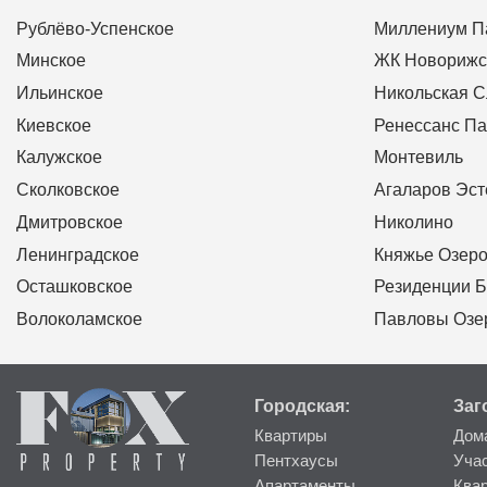
Рублёво-Успенское
Миллениум П
Минское
ЖК Новорижс
Ильинское
Никольская 
Киевское
Ренессанс Па
Калужское
Монтевиль
Сколковское
Агаларов Эст
Дмитровское
Николино
Ленинградское
Княжье Озер
Осташковское
Резиденции Б
Волоколамское
Павловы Озе
Городская:
Заг
Квартиры
Дом
Пентхаусы
Уча
Апартаменты
Ква