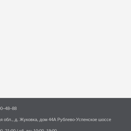
90–48–88
я обл., д. Жуковка, дом 44А Рублево-Успенское шоссе
00–21:00 / сб–вс: 10:00–19:00.