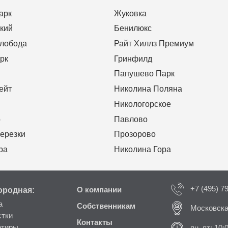
арк
Жуковка
кий
Бенилюкс
Слобода
Райт Хиллз Премиум
рк
Гринфилд
Папушево Парк
ейт
Николина Поляна
Никологорское
о
Павлово
ерезки
Прозорово
ра
Николина Гора
+7 (495) 7
ородная:
О компании
а
Собственникам
Московска
стки
Контакты
ртиры
пн–пт: 10: