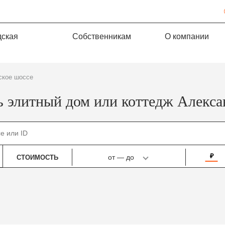
дская
Собственникам
О компании
ское шоссе
ь элитный дом или коттедж Алекса
₽
от
—
до
СТОИМОСТЬ