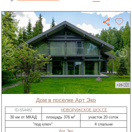
+26
дом в поселке Арт Эко
ID-554482
НОВОРИЖСКОЕ ШОССЕ
2
30 км от МКАД
площадь 376 м
участок 20 соток
"под ключ"
4 спальни
Арт Эко