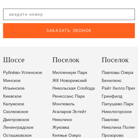
ЗАКАЗАТЬ ЗВОНОК
Шоссе
Поселок
Поселок
Рублёво-Успенское
Миллениум Парк
Павловы Озера
Минское
ЖК Новорижский
Бенилюкс
Ильинское
Никольская Слобода
Райт Хиллз Прем
Киевское
Ренессанс Парк
Гринфилд
Калужское
Монтевиль
Папушево Парк
Сколковское
Агаларов Эстейт
Никологорское
Дмитровское
Николино
Павлово
Ленинградское
Жуковка
Николина Поляна
Осташковское
Княжье Озеро
Прозорово