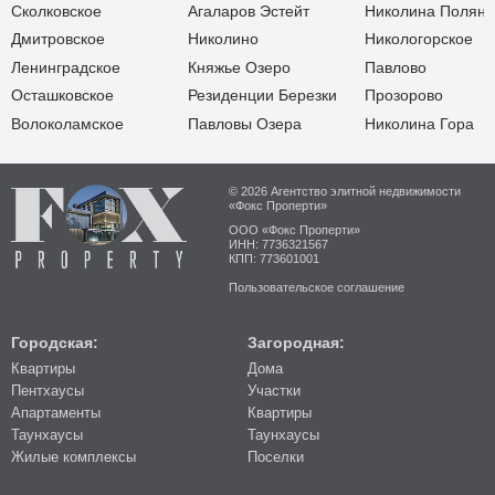
Сколковское
Агаларов Эстейт
Николина Поляна
Дмитровское
Николино
Никологорское
Ленинградское
Княжье Озеро
Павлово
Осташковское
Резиденции Березки
Прозорово
Волоколамское
Павловы Озера
Николина Гора
© 2026 Агентство элитной недвижимости
«Фокс Проперти»
ООО «Фокс Проперти»
ИНН: 7736321567
КПП: 773601001
Пользовательское соглашение
Городская:
Загородная:
Квартиры
Дома
Пентхаусы
Участки
Апартаменты
Квартиры
Таунхаусы
Таунхаусы
Жилые комплексы
Поселки