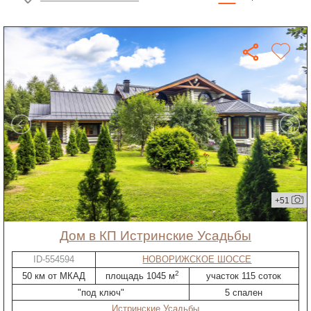
+51
дом в КП Истринские Усадьбы
ID-554594
НОВОРИЖСКОЕ ШОССЕ
2
50 км от МКАД
площадь 1045 м
участок 115 соток
"под ключ"
5 спален
Истринские Усадьбы