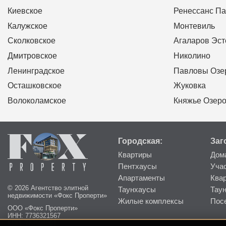
Киевское
Ренессанс Па
Калужское
Монтевиль
Сколковское
Агаларов Эст
Дмитровское
Николино
Ленинградское
Павловы Озе
Осташковское
Жуковка
Волоколамское
Княжье Озер
Городская:
Заг
Квартиры
Дом
Пентхаусы
Уча
Апартаменты
Ква
© 2026 Агентство элитной
Таунхаусы
Тау
недвижимости «Фокс Проперти»
Жилые комплексы
Пос
ООО «Фокс Проперти»
ИНН: 7736321567
КПП: 773601001