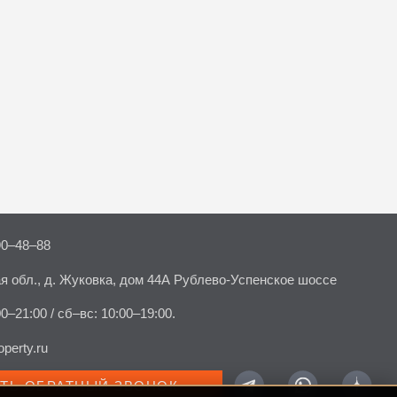
90–48–88
я обл., д. Жуковка, дом 44А Рублево-Успенское шоссе
00–21:00 / сб–вс: 10:00–19:00.
perty.ru
АТЬ ОБРАТНЫЙ ЗВОНОК