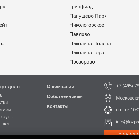
рк
Гринфилд
Папушево Парк
ейт
Никологорское
Павлово
ра
Николина Поляна
Николина Гора
о
Прозорово
+7 (495) 7
ородная:
О компании
а
Собственникам
Московска
стки
Контакты
ртиры
пн–пт: 10:
нхаусы
info@foxpro
елки
ЗАКАЗ