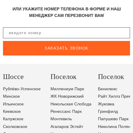
ИЛИ УКАЖИТЕ НОМЕР ТЕЛЕФОНА В ФОРМЕ И НАШ
МЕНЕДЖЕР САМ ПЕРЕЗВОНИТ ВАМ
ЗАКАЗАТЬ ЗВОНОК
Шоссе
Поселок
Поселок
Рублёво-Успенское
Миллениум Парк
Бенилюкс
Минское
ЖК Новорижский
Райт Хиллз Прем
Ильинское
Никольская Слобода
Жуковка
Киевское
Ренессанс Парк
Гринфилд
Калужское
Монтевиль
Папушево Парк
Сколковское
Агаларов Эстейт
Николина Поляна