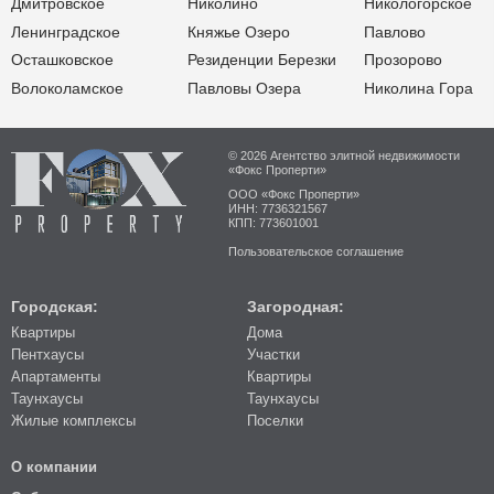
Дмитровское
Николино
Никологорское
Ленинградское
Княжье Озеро
Павлово
Осташковское
Резиденции Березки
Прозорово
Волоколамское
Павловы Озера
Николина Гора
© 2026 Агентство элитной недвижимости
«Фокс Проперти»
ООО «Фокс Проперти»
ИНН: 7736321567
КПП: 773601001
Пользовательское соглашение
Городская:
Загородная:
Квартиры
Дома
Пентхаусы
Участки
Апартаменты
Квартиры
Таунхаусы
Таунхаусы
Жилые комплексы
Поселки
О компании