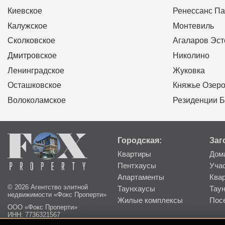
Киевское
Ренессанс Па
Калужское
Монтевиль
Сколковское
Агаларов Эст
Дмитровское
Николино
Ленинградское
Жуковка
Осташковское
Княжье Озер
Волоколамское
Резиденции Б
Городская:
Заг
Квартиры
Дом
Пентхаусы
Уча
Апартаменты
Ква
© 2026 Агентство элитной
Таунхаусы
Тау
недвижимости «Фокс Проперти»
Жилые комплексы
Пос
ООО «Фокс Проперти»
ИНН: 7736321567
КПП: 773601001