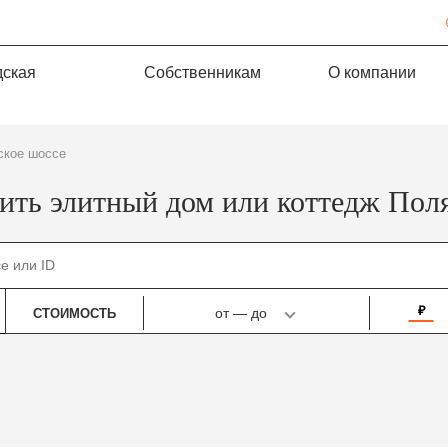
дская
Собственникам
О компании
ское шоссе
ить элитный дом или коттедж Пол
₽
от
—
до
СТОИМОСТЬ