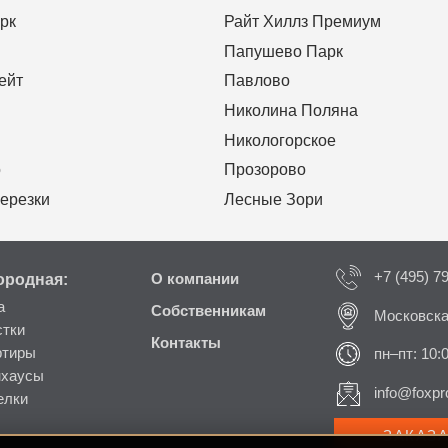
рк
Райт Хиллз Премиум
Папушево Парк
ейт
Павлово
Николина Поляна
Никологорское
о
Прозорово
ерезки
Лесные Зори
+7 (495) 7
ородная:
О компании
а
Собственникам
Московска
стки
Контакты
ртиры
пн–пт: 10:
нхаусы
info@foxpro
елки
ЗАКАЗ