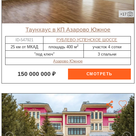
+17
таунхаус в КП Азарово Южное
ID-547921
РУБЛЕВО-УСПЕНСКОЕ ШОССЕ
2
25 км от МКАД
площадь 400 м
участок 4 сотки
"под ключ"
3 спальни
Азарово Южное
150 000 000 ₽