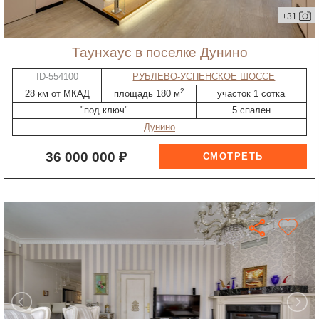
+31
таунхаус в поселке Дунино
ID-554100
РУБЛЕВО-УСПЕНСКОЕ ШОССЕ
2
28 км от МКАД
площадь 180 м
участок 1 сотка
"под ключ"
5 спален
Дунино
36 000 000 ₽