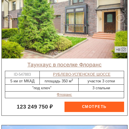
+8
таунхаус в поселке Флоранс
ID-547883
РУБЛЕВО-УСПЕНСКОЕ ШОССЕ
2
5 км от МКАД
площадь 350 м
участок 3 сотки
"под ключ"
3 спальни
Флоранс
123 249 750 ₽