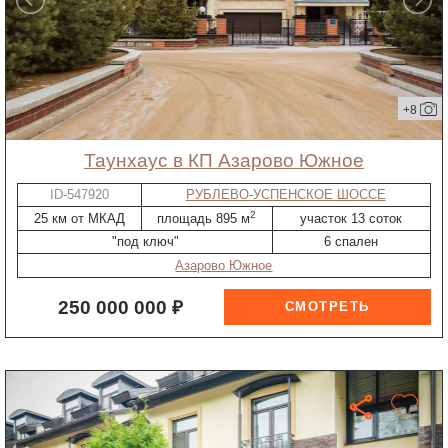
+8
таунхаус в КП Азарово Южное
ID-547920
РУБЛЕВО-УСПЕНСКОЕ ШОССЕ
2
25 км от МКАД
площадь 895 м
участок 13 соток
"под ключ"
6 спален
Азарово Южное
250 000 000 ₽