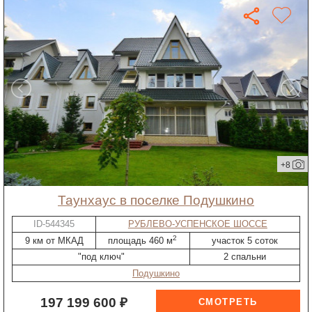
+8
таунхаус в поселке Подушкино
ID-544345
РУБЛЕВО-УСПЕНСКОЕ ШОССЕ
2
9 км от МКАД
площадь 460 м
участок 5 соток
"под ключ"
2 спальни
Подушкино
197 199 600 ₽