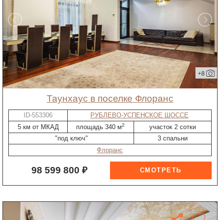
+8
таунхаус в поселке Флоранс
ID-553306
РУБЛЕВО-УСПЕНСКОЕ ШОССЕ
2
5 км от МКАД
площадь 340 м
участок 2 сотки
"под ключ"
3 спальни
Флоранс
98 599 800 ₽