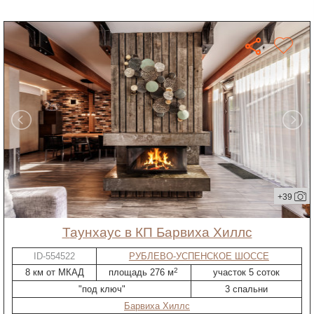
+39
таунхаус в КП Барвиха Хиллс
ID-554522
РУБЛЕВО-УСПЕНСКОЕ ШОССЕ
2
8 км от МКАД
площадь 276 м
участок 5 соток
"под ключ"
3 спальни
Барвиха Хиллс