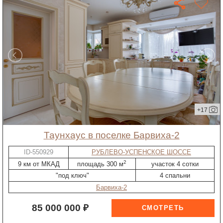
+17
таунхаус в поселке Барвиха-2
ID-550929
РУБЛЕВО-УСПЕНСКОЕ ШОССЕ
2
9 км от МКАД
площадь 300 м
участок 4 сотки
"под ключ"
4 спальни
Барвиха-2
85 000 000 ₽