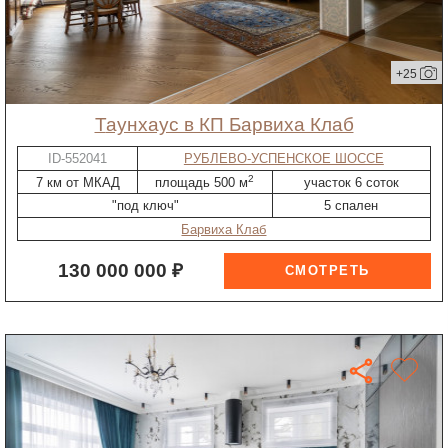
+25
таунхаус в КП Барвиха Клаб
ID-552041
РУБЛЕВО-УСПЕНСКОЕ ШОССЕ
2
7 км от МКАД
площадь 500 м
участок 6 соток
"под ключ"
5 спален
Барвиха Клаб
130 000 000 ₽