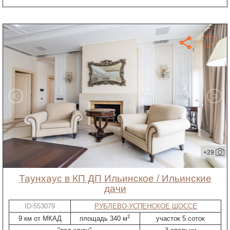
+29
таунхаус в КП ДП Ильинское / Ильинские
дачи
ID-553079
РУБЛЕВО-УСПЕНСКОЕ ШОССЕ
2
9 км от МКАД
площадь 340 м
участок 5 соток