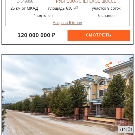
ID-549856
РУБЛЕВО-УСПЕНСКОЕ ШОССЕ
2
25 км от МКАД
площадь 630 м
участок 9 соток
"под ключ"
6 спален
Азарово Южное
120 000 000 ₽
+10