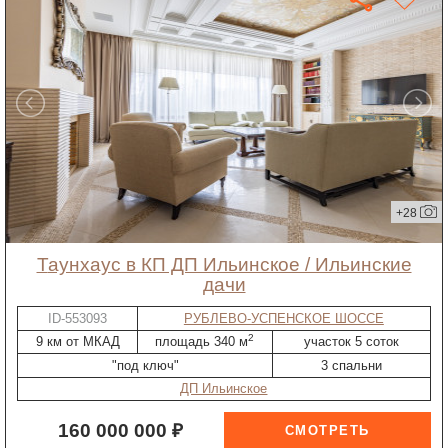
+28
таунхаус в КП ДП Ильинское / Ильинские
дачи
ID-553093
РУБЛЕВО-УСПЕНСКОЕ ШОССЕ
2
9 км от МКАД
площадь 340 м
участок 5 соток
"под ключ"
3 спальни
ДП Ильинское
160 000 000 ₽