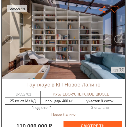
бассейн
+13
таунхаус в КП Новое Лапино
ID-552781
РУБЛЕВО-УСПЕНСКОЕ ШОССЕ
2
25 км от МКАД
площадь 400 м
участок 9 соток
"под ключ"
3 спальни
Новое Лапино
110 000 000 ₽