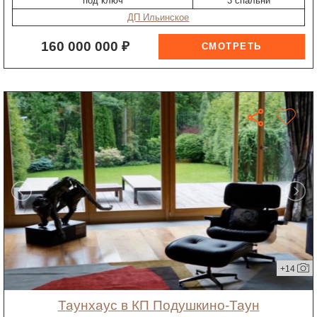
"под ключ"
3 спальни
ДП Ильинское
160 000 000 ₽
+14
таунхаус в КП Подушкино-Таун