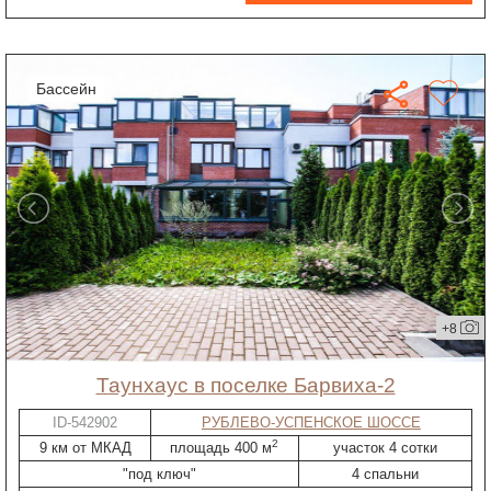
бассейн
+8
таунхаус в поселке Барвиха-2
ID-542902
РУБЛЕВО-УСПЕНСКОЕ ШОССЕ
2
9 км от МКАД
площадь 400 м
участок 4 сотки
"под ключ"
4 спальни