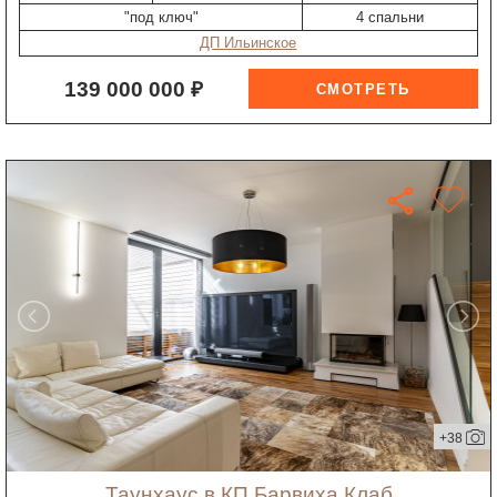
"под ключ"
4 спальни
ДП Ильинское
139 000 000 ₽
+38
таунхаус в КП Барвиха Клаб