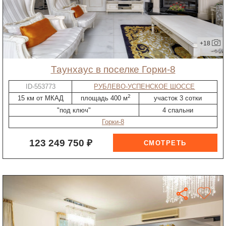
+18
таунхаус в поселке Горки-8
ID-553773
РУБЛЕВО-УСПЕНСКОЕ ШОССЕ
2
15 км от МКАД
площадь 400 м
участок 3 сотки
"под ключ"
4 спальни
Горки-8
123 249 750 ₽