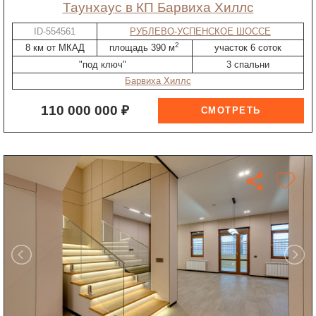
таунхаус в КП Барвиха Хиллс
ID-554561
РУБЛЕВО-УСПЕНСКОЕ ШОССЕ
2
8 км от МКАД
площадь 390 м
участок 6 соток
"под ключ"
3 спальни
Барвиха Хиллс
110 000 000 ₽