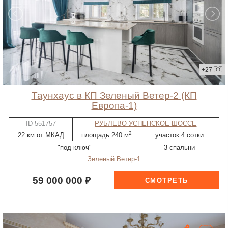
+27
таунхаус в КП Зеленый Ветер-2 (КП
Европа-1)
ID-551757
РУБЛЕВО-УСПЕНСКОЕ ШОССЕ
2
22 км от МКАД
площадь 240 м
участок 4 сотки
"под ключ"
3 спальни
Зеленый Ветер-1
59 000 000 ₽