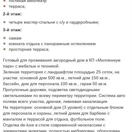
гостиная кинотеатр
терраса;
2-й этаж:
четыре мастер-спальни с с/у и гардеробными;
3-й этаж:
хамам
комната отдыха с панорамным остеклением
просторная терраса;
Готовый для проживания загородный дом в КП «Миллениум
парк» с мебелью и техникой.
Зеленая территория с ландшафтом площадью 25 соток, на
участке: основной дом 500 кв.м., летний дом 150 кв.м.,
бассейн, дом для персонала 100 кв.м., гараж 50 кв.м.
Прогулочные дорожки, подсветка светодиодными
светильниками по всему периметру территории. Система авто
полива всего участка, дренаж, ливневая канализация.
На территории: основной дом (3 уровня) с отдельным блоком
для персонала и охраны, летний домик для барбекю с
мангалом и террасой для отдыха, футбольное поле.
Отделка de-luxe в стиле современной неоклассики с
элементами эклектики, полностью меблирован, оборудован