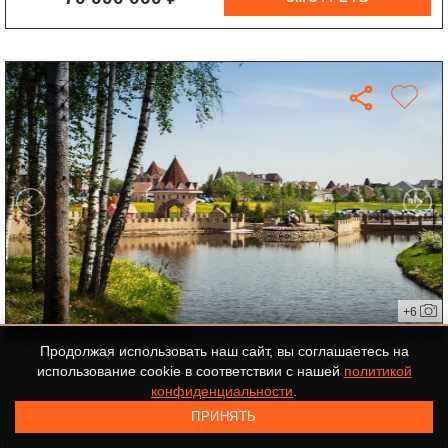
+6
Продолжая использовать наш сайт, вы соглашаетесь на
участок в КП Княжье Озеро
использование cookie в соответствии с нашей
политикой
конфиденциальности
.
ID-543449
НОВОРИЖСКОЕ ШОССЕ
ПРИНЯТЬ
25 км от МКАД
участок 26 соток
Княжье озеро