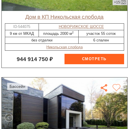
+15
дом в КП Никольская слобода
ID-544075
НОВОРИЖСКОЕ ШОССЕ
2
9 км от МКАД
площадь 2000 м
участок 55 соток
без отделки
6 спален
Никольская слобода
944 914 750 ₽
бассейн