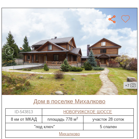
+7
дом в поселке Михалково
ID-543813
НОВОРИЖСКОЕ ШОССЕ
2
8 км от МКАД
площадь 778 м
участок 28 соток
"под ключ"
5 спален
Михалково