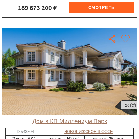
189 673 200 ₽
+26
дом в КП Миллениум Парк
ID-543804
НОВОРИЖСКОЕ ШОССЕ
2
20 км от МКАД
площадь 509 м
участок 26 соток