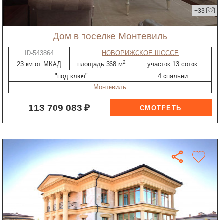
+33
дом в поселке Монтевиль
ID-543864
НОВОРИЖСКОЕ ШОССЕ
2
23 км от МКАД
площадь 368 м
участок 13 соток
"под ключ"
4 спальни
Монтевиль
113 709 083 ₽