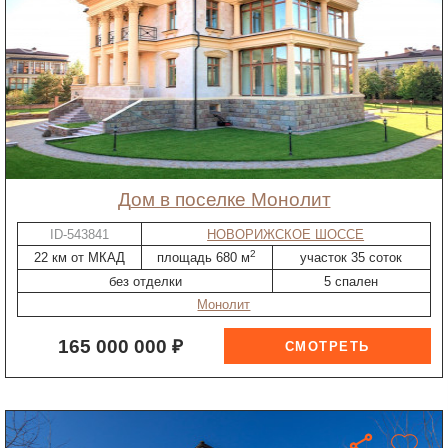
дом в поселке Монолит
ID-543841
НОВОРИЖСКОЕ ШОССЕ
2
22 км от МКАД
площадь 680 м
участок 35 соток
без отделки
5 спален
Монолит
165 000 000 ₽