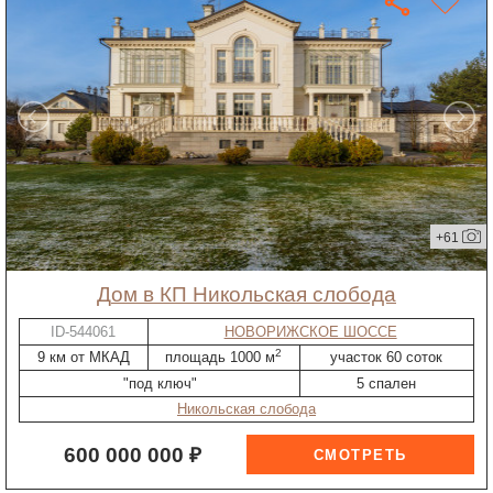
+61
дом в КП Никольская слобода
ID-544061
НОВОРИЖСКОЕ ШОССЕ
2
9 км от МКАД
площадь 1000 м
участок 60 соток
"под ключ"
5 спален
Никольская слобода
600 000 000 ₽