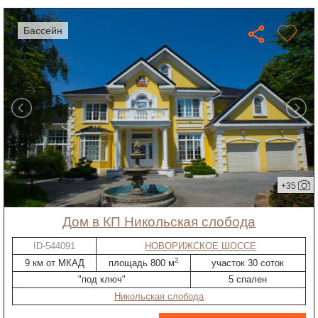
бассейн
+35
дом в КП Никольская слобода
ID-544091
НОВОРИЖСКОЕ ШОССЕ
2
9 км от МКАД
площадь 800 м
участок 30 соток
"под ключ"
5 спален
Никольская слобода