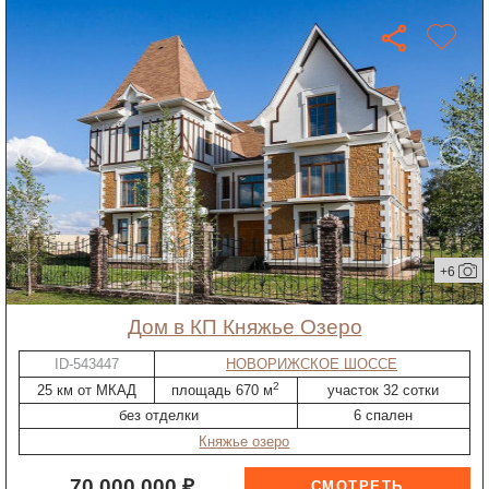
+6
дом в КП Княжье Озеро
ID-543447
НОВОРИЖСКОЕ ШОССЕ
2
25 км от МКАД
площадь 670 м
участок 32 сотки
без отделки
6 спален
Княжье озеро
70 000 000 ₽