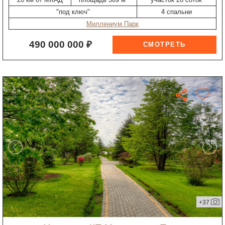
"под ключ"
4 спальни
Миллениум Парк
490 000 000 ₽
+37