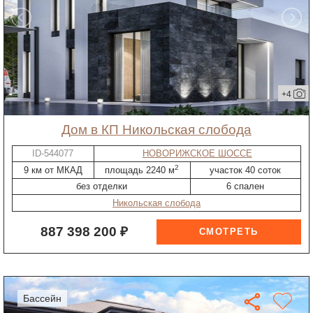
+4
дом в КП Никольская слобода
ID-544077
НОВОРИЖСКОЕ ШОССЕ
2
9 км от МКАД
площадь 2240 м
участок 40 соток
без отделки
6 спален
Никольская слобода
887 398 200 ₽
бассейн