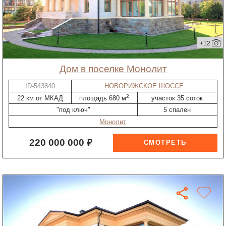
+12
дом в поселке Монолит
ID-543840
НОВОРИЖСКОЕ ШОССЕ
2
22 км от МКАД
площадь 680 м
участок 35 соток
"под ключ"
5 спален
Монолит
220 000 000 ₽