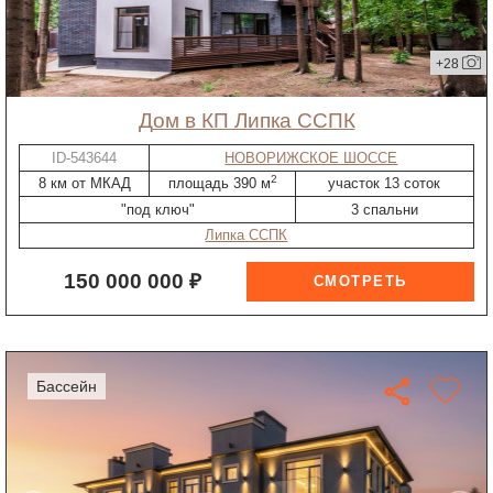
+28
дом в КП Липка ССПК
ID-543644
НОВОРИЖСКОЕ ШОССЕ
2
8 км от МКАД
площадь 390 м
участок 13 соток
"под ключ"
3 спальни
Липка ССПК
150 000 000 ₽
бассейн