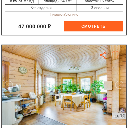
8 км от МКАД
площадь 640 м
участок 15 соток
без отделки
3 спальни
Николо-Урюпино
47 000 000 ₽
+16