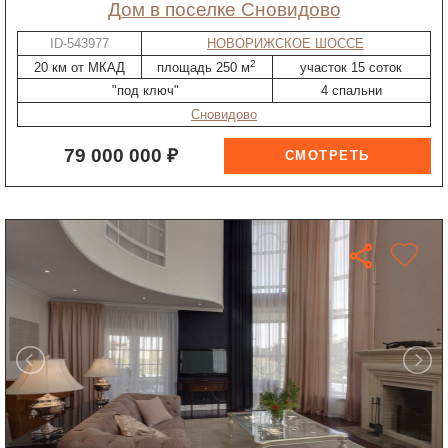
дом в поселке Сновидово
ID-543977
НОВОРИЖСКОЕ ШОССЕ
2
20 км от МКАД
площадь 250 м
участок 15 соток
"под ключ"
4 спальни
Сновидово
79 000 000 ₽