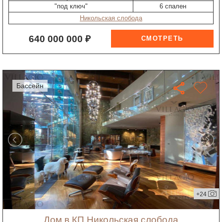
"под ключ"
6 спален
Никольская слобода
640 000 000 ₽
бассейн
+24
дом в КП Никольская слобода