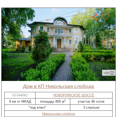
+10
дом в КП Никольская слобода
ID-544062
НОВОРИЖСКОЕ ШОССЕ
2
9 км от МКАД
площадь 800 м
участок 46 соток
"под ключ"
3 спальни
Никольская слобода