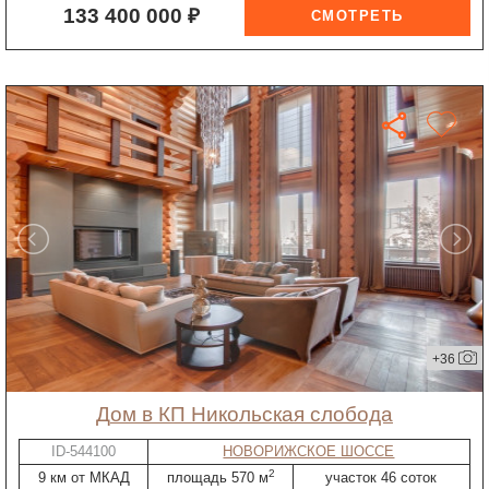
133 400 000 ₽
+36
дом в КП Никольская слобода
ID-544100
НОВОРИЖСКОЕ ШОССЕ
2
9 км от МКАД
площадь 570 м
участок 46 соток